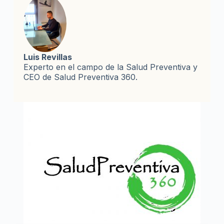
Influencia en dormir y comer (Parte 2)
Ley de Pareto
Alimentos ricos en probióticos
Estrés y reproducción
Luis Revillas
Microbiota en embarazadas (Parte 1)
Experto en el campo de la Salud Preventiva y
CEO de Salud Preventiva 360.
Microbiota en embarazadas (Parte 2)
Nutrigenómica – Nutrigenética
Ayuno intermitente
Qué comer, cuándo comer